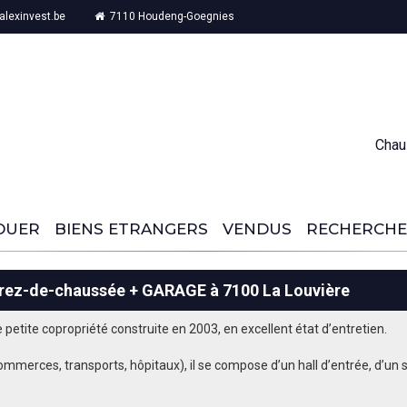
lexinvest.be
7110 Houdeng-Goegnies
Chau
OUER
BIENS ETRANGERS
VENDUS
RECHERCHE
rez-de-chaussée + GARAGE à 7100 La Louvière
etite copropriété construite en 2003, en excellent état d’entretien.
commerces, transports, hôpitaux), il se compose d’un hall d’entrée, d’un