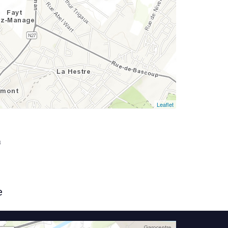
Leaflet
i
e