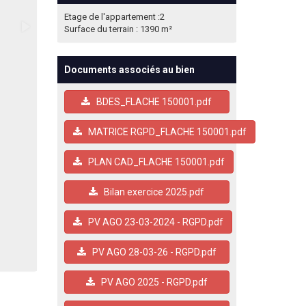
Etage de l'appartement :2
Surface du terrain : 1390 m²
Documents associés au bien
BDES_FLACHE 150001.pdf
MATRICE RGPD_FLACHE 150001.pdf
PLAN CAD_FLACHE 150001.pdf
Bilan exercice 2025.pdf
PV AGO 23-03-2024 - RGPD.pdf
PV AGO 28-03-26 - RGPD.pdf
PV AGO 2025 - RGPD.pdf