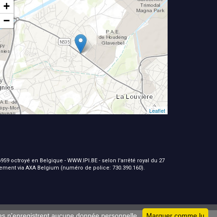
+
−
Leaflet
959 octroyé en Belgique - WWW.IPI.BE - selon l'arrêté royal du 27
nement via AXA Belgium (numéro de police: 730.390.160).
ies n'enregistrent aucune donnée personnelle.
Marquer comme lu