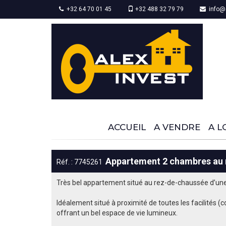
+32 64 70 01 45
+32 488 32 79 79
info@a
ACCUEIL
A VENDRE
A L
Appartement 2 chambres au 
Réf. : 7745261
Très bel appartement situé au rez-de-chaussée d’une p
Idéalement situé à proximité de toutes les facilités (
offrant un bel espace de vie lumineux.