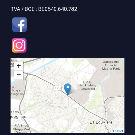
TVA / BCE : BE0540.640.782
+
−
Leaflet