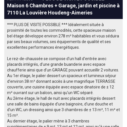
Maison 6 Chambres + Garage, jardin et piscine à
7110 La Louvière Houdeng-Aimeries
*** PLUS DE VISITE POSSIBLE *** Idéalement située à
proximité de toutes les commodités, cette spacieuse maison
bel étage développe environ 278 m² habitables et vous séduira
par ses beaux volumes, ses équipements de qualité et ses
excellentes performances énergétiques.
Le rez-de-chaussée se compose d’un hall d’entrée avec
placards intégrés, d’une grande buanderie avec espace
chaufferie ainsi que d’un GARAGE pouvant accueillir 2 voitures.
Au 1er étage, le palier dessert un spacieux et lumineux séjour
d’environ 38 m² donnant accès à une magnifique TERRASSE
couverte, une cuisine équipée avec espace dinatoire de ± 12
m² ouvrant sur un balcon, ainsi qu’un WC séparé.
Au 2ème étage, le hall de nuit avec placards intégrés dessert
une salle de bains équipée d’une baignoire, d’une douche et
d’un WC, un dressing ainsi que 3 chambres de ± 13 m², 11 m² et
15 m².
Au dernier étage, le palier mène à 3 chambres
supplémentaires de ± 9 m², 13 m² et 12 m², ainsi qu’à une salle