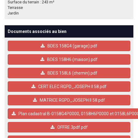
Surface du terrain : 243 m²
Terrasse
Jardin
Documents associés au bien
BDES 158G4 (garage).pdf
BDES 158H6 (maison).pdf
BDES 158L6 (chemin).pdf
CERT ELEC RGPD_JOSEPH II 58.pdf
MATRICE RGPD_JOSEPH II 58.pdf
Plan cadastral B-0158G4P0000, 0158H6P0000 et 0158L6P000
OFFRE.3pdf.pdf