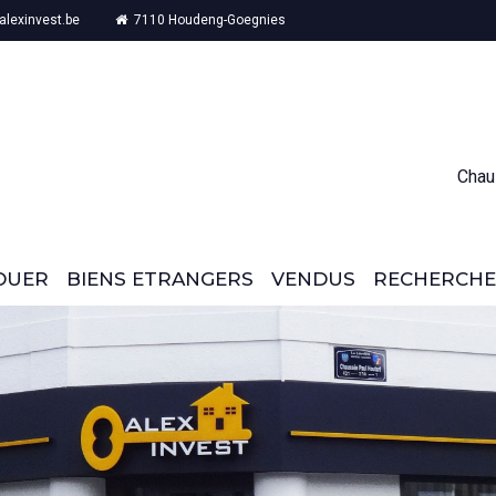
lexinvest.be
7110 Houdeng-Goegnies
Chau
OUER
BIENS ETRANGERS
VENDUS
RECHERCHE