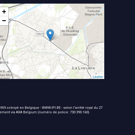
+
−
Leaflet
959 octroyé en Belgique - WWW.IPI.BE - selon l'arrêté royal du 27
nement via AXA Belgium (numéro de police: 730.390.160).