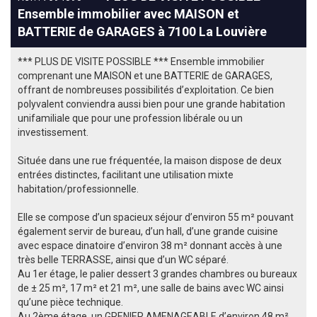
Ensemble immobilier avec MAISON et
BATTERIE de GARAGES à 7100 La Louvière
*** PLUS DE VISITE POSSIBLE *** Ensemble immobilier
comprenant une MAISON et une BATTERIE de GARAGES,
offrant de nombreuses possibilités d’exploitation. Ce bien
polyvalent conviendra aussi bien pour une grande habitation
unifamiliale que pour une profession libérale ou un
investissement.
Située dans une rue fréquentée, la maison dispose de deux
entrées distinctes, facilitant une utilisation mixte
habitation/professionnelle.
Elle se compose d’un spacieux séjour d’environ 55 m² pouvant
également servir de bureau, d’un hall, d’une grande cuisine
avec espace dinatoire d’environ 38 m² donnant accès à une
très belle TERRASSE, ainsi que d’un WC séparé.
Au 1er étage, le palier dessert 3 grandes chambres ou bureaux
de ± 25 m², 17 m² et 21 m², une salle de bains avec WC ainsi
qu’une pièce technique.
Au 2ème étage, un GRENIER AMENAGEABLE d’environ 48 m²