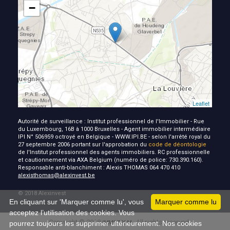
−
Leaflet
Autorité de surveillance : Institut professionnel de l'Immobilier - Rue
du Luxembourg, 16B à 1000 Bruxelles - Agent immobilier intermédiaire
IPI N° 506959 octroyé en Belgique - WWW.IPI.BE - selon l'arrêté royal du
27 septembre 2006 portant sur l'approbation du
code de déontologie
de l'Institut professionnel des agents immobiliers. RC professionnelle
et cautionnement via AXA Belgium (numéro de police: 730.390.160).
Responsable anti-blanchiment : Alexis THOMAS 064 470 410
alexisthomas@alexinvest.be
© 2018 Alexinvest
En cliquant sur 'Marquer comme lu', vous
Marquer comme lu
acceptez l’utilisation des cookies. Vous
Copyright © 2018
All rights reserved
pourrez toujours les supprimer ultérieurement. Nos cookies
IMMOZOOM