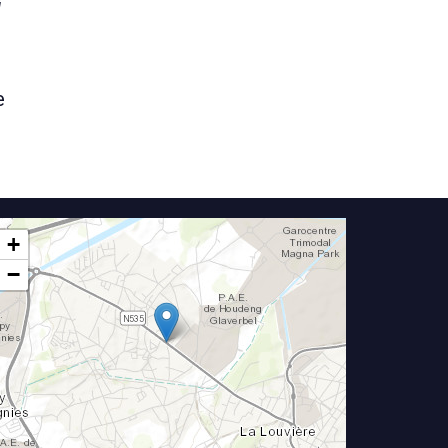
i
e
+
−