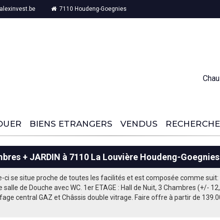
lexinvest.be
7110 Houdeng-Goegnies
Chau
OUER
BIENS ETRANGERS
VENDUS
RECHERCHE
mbres + JARDIN à 7110 La Louvière Houdeng-Goegnies
i se situe proche de toutes les facilités et est composée comme suit: 
ne salle de Douche avec WC. 1er ETAGE : Hall de Nuit, 3 Chambres (+/-
central GAZ et Châssis double vitrage. Faire offre à partir de 139.00