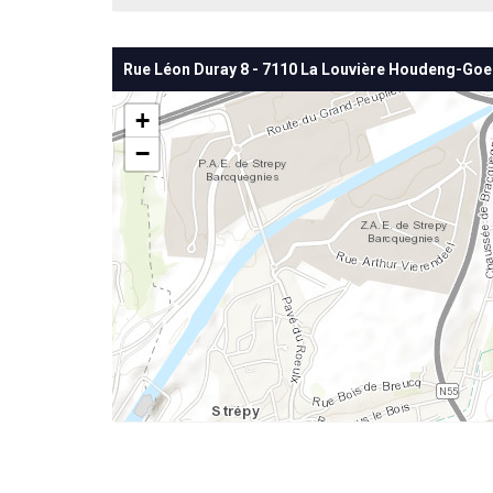
Rue Léon Duray 8 - 7110 La Louvière Houdeng-Go
+
−