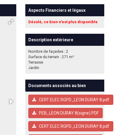
Aspects Financiers et légaux
Désolé, ce bien n'est plus disponible
Description extérieure
Nombre de façades : 2
Surface du terrain : 271 m²
Terrasse
Jardin
Documents associés au bien
CERT ELEC RGPD_LEON DURAY 8.pdf
PEB_LEON DURAY 8(signe).PDF
CERT ELEC RGPD_LEON DURAY 8.pdf