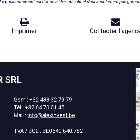
Le positionnement est donné à titre indicatif et n'est absolument pas garant
Imprimer
Contacter l'agenc
R SRL
Gsm : +32 488 32 79 79
Tél : +32 64 70 01 45
Mail :
info@alexinvest.be
TVA / BCE : BE0540.640.782