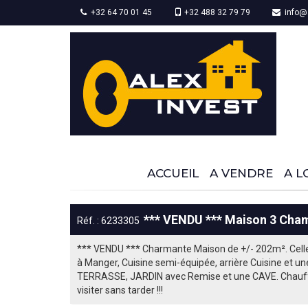
+32 64 70 01 45
+32 488 32 79 79
info@a
ACCUEIL
A VENDRE
A L
*** VENDU *** Maison 3 Cha
Réf. : 6233305
*** VENDU *** Charmante Maison de +/- 202m². Celle-c
à Manger, Cuisine semi-équipée, arrière Cuisine et u
TERRASSE, JARDIN avec Remise et une CAVE. Chauffage 
visiter sans tarder !!!