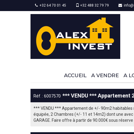
+32 64 70 01 45
+32 488 32 79 79
info@a
ACCUEIL
A VENDRE
A L
*** VENDU *** Appartement 
Réf. : 6007570
*** VENDU *** Appartement de +/- 90m2 habitables si
équipée, 2 Chambres (+/- 11 et 14m2) dont une avec u
GARAGE. Faire offre à partir de 90.000€ sous réserve 