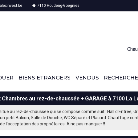
lexinvest.be
7110 Houdeng-Goegnies
Chau
OUER
BIENS ETRANGERS
VENDUS
RECHERCHE
2 Chambres au rez-de-chaussée + GARAGE à 7100 La L
tué au rez-de-chaussée qui se compose comme suit : Hall d'Entrée, Gr
n petit Balcon, Salle de Douche, WC Séparé et Placard. Chauffage cent
de l'acceptation des propriétaires. A ne pas manquer !!