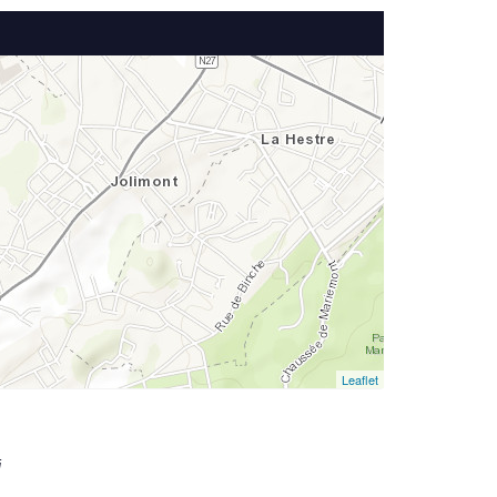
Leaflet
i