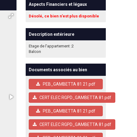
Aspects Financiers et légaux
Désolé, ce bien n'est plus disponible
Description extérieure
Etage de l'appartement :2
Balcon
Documents associés au bien
PEB_GAMBETTA 81 21.pdf
CERT ELEC RGPD_GAMBETTA 81.pdf
PEB_GAMBETTA 81 21.pdf
CERT ELEC RGPD_GAMBETTA 81.pdf