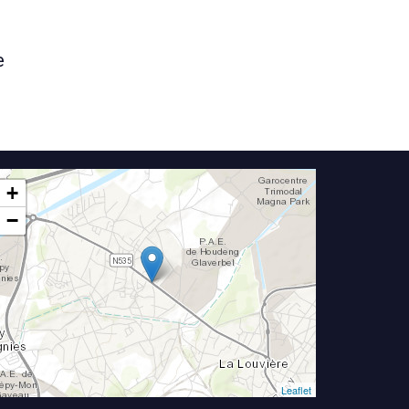
e
+
−
Leaflet