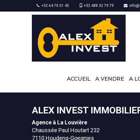
+32 64 70 01 45
+32 488 32 79 79
info@a
ACCUEIL
A VENDRE
A L
ALEX INVEST IMMOBILIE
Agence à La Louvière
Chaussée Paul Houtart 232
7110 Houdeng-Goegnies