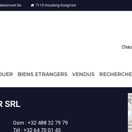
lexinvest.be
7110 Houdeng-Goegnies
Chau
OUER
BIENS ETRANGERS
VENDUS
RECHERCHE
R SRL
Gsm : +32 488 32 79 79
Tél : +32 64 70 01 45