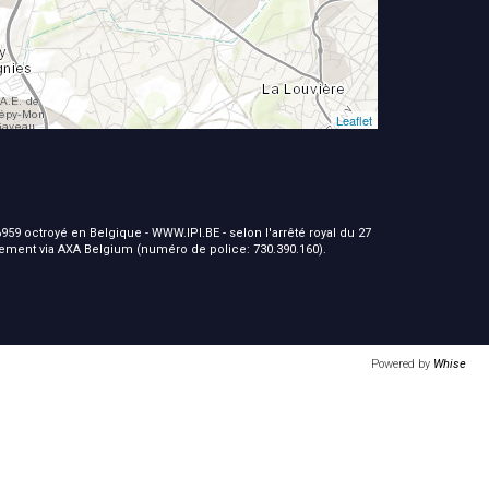
Leaflet
959 octroyé en Belgique - WWW.IPI.BE - selon l'arrêté royal du 27
nement via AXA Belgium (numéro de police: 730.390.160).
Powered by
Whise