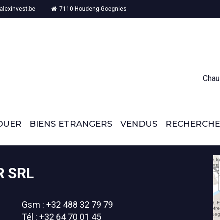
lexinvest.be
7110 Houdeng-Goegnies
Chau
OUER
BIENS ETRANGERS
VENDUS
RECHERCHE
R SRL
Gsm : +32 488 32 79 79
Tél : +32 64 70 01 45