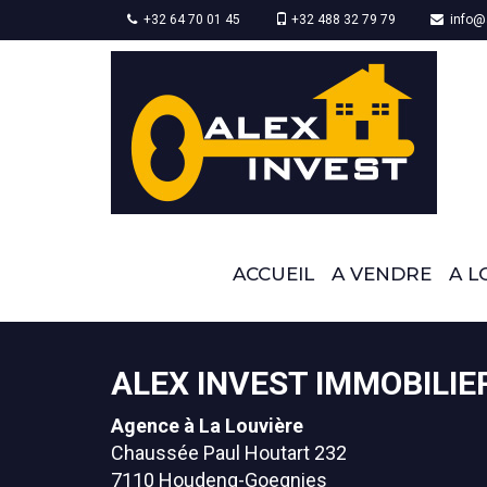
+32 64 70 01 45
+32 488 32 79 79
info@a
ACCUEIL
A VENDRE
A L
ALEX INVEST IMMOBILIE
Agence à La Louvière
Chaussée Paul Houtart 232
7110 Houdeng-Goegnies