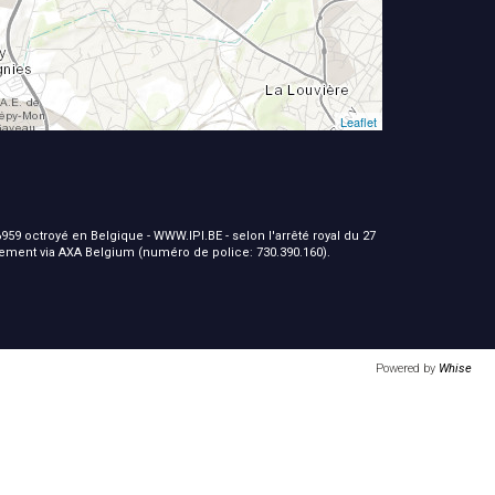
Leaflet
959 octroyé en Belgique - WWW.IPI.BE - selon l'arrêté royal du 27
nement via AXA Belgium (numéro de police: 730.390.160).
Powered by
Whise