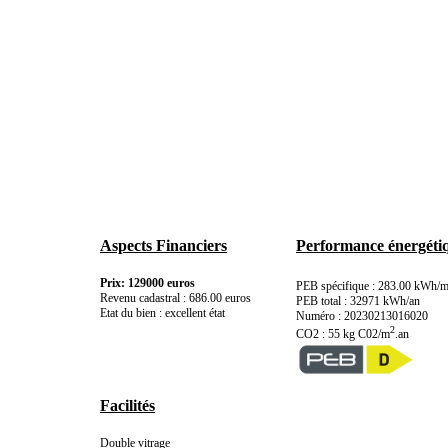
Aspects Financiers
Performance énergéti
Prix: 129000 euros
PEB spécifique : 283.00 kWh/
Revenu cadastral : 686.00 euros
PEB total : 32971 kWh/an
Etat du bien : excellent état
Numéro : 20230213016020
2
CO2 : 55 kg C02/m
.an
Facilités
Double vitrage