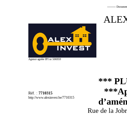
---------- Documen
ALEX
Agence agréée IPI nr 506959
*** P
***Ap
Réf. :
7710315
http://www.alexinvest.be/7710315
d’aména
Rue de la Job