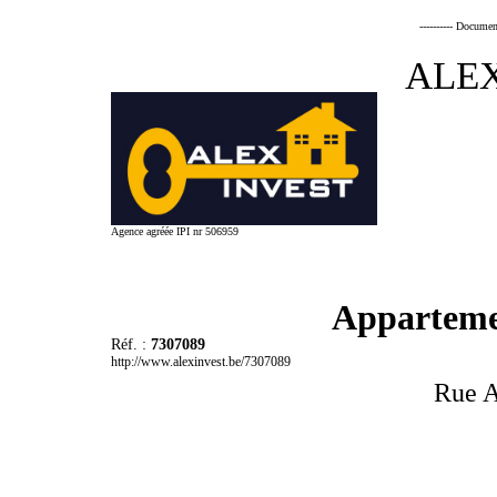
---------- Documen
ALEX
Agence agréée IPI nr 506959
Appartemen
Réf. :
7307089
http://www.alexinvest.be/7307089
Rue A