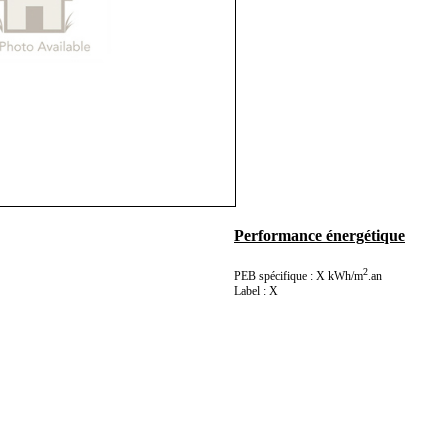
Performance énergétique
2
PEB spécifique : X kWh/m
.an
Label : X