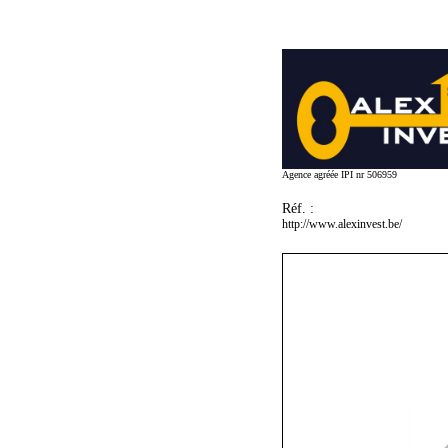
Agence agréée IPI nr 506959
Réf. :
http://www.alexinvest.be/